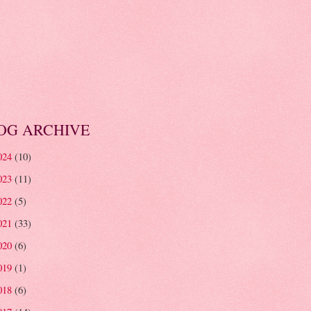
OG ARCHIVE
024
(10)
023
(11)
022
(5)
021
(33)
020
(6)
019
(1)
018
(6)