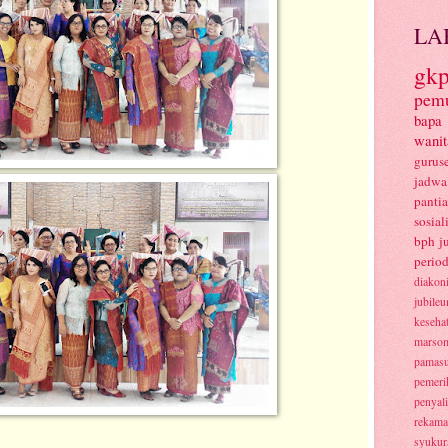
LA
gkp
pem
bapa
wanit
gurus
jadwa
panti
sosial
bph
j
period
diakon
jubile
keseha
marsom
pamas
pemeri
penyal
rekam
syukur