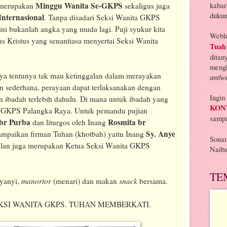
Minggu Wanita Se-GKPS
kabar
 merupakan
sekaligus juga
dukun
nternasional
. Tanpa disadari Seksi Wanita GKPS
 ini bukanlah angka yang muda lagi. Puji syukur kita
Weblo
s Kristus yang senantiasa menyertai Seksi Wanita
Tuah
ditan
mengh
a tentunya tak mau ketinggalan dalam merayakan
anth
 sederhana, perayaan dapat terlaksanakan dengan
Ingin
n ibadah terlebih dahulu. Di mana untuk ibadah yang
KON
a GKPS Palangka Raya. Untuk pemandu pujian
samp
 br Purba
Rosmita br
dan liturgos oleh Inang
Sy. Anye
mpaikan firman Tuhan (khotbah) yaitu Inang
Sona
ulan juga merupakan Ketua Seksi Wanita GKPS
Naib
TE
manortor
snack
nyanyi,
(menari) dan makan
bersama.
SI WANITA GKPS. TUHAN MEMBERKATI.