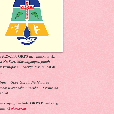
n 2026-2030
GKPS
mengambil tajuk:
a Na Sari, Martangkupas, janah
n Pasu-pasu
. Logonya bisa dilihat di
ni.
Tema
: “
Gabe Gareja Na Matoras
bai Kuria gabe Angkula ni Kristus na
goluh
”
an kunjungi website
GKPS Pusat
yang
amat di
gkps.or.id