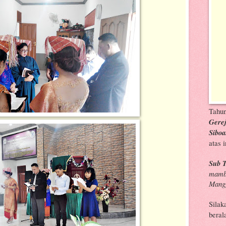
Tahu
Gerej
Siboa
atas i
Sub 
mambo
Mang
Silak
beral