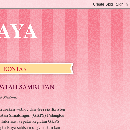
AYA
KONTAK
PATAH SAMBUTAN
! Shalom!
erupakan weblog dari
Gereja Kristen
estan Simalungun
(
GKPS
)
Palangka
. Informasi seputar kegiatan GKPS
gka Raya sebisa mungkin akan kami