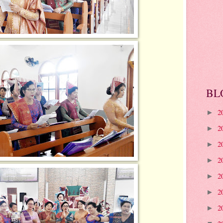
BL
2
►
2
►
2
►
2
►
2
►
2
►
2
►