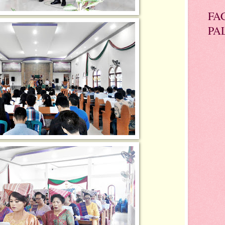
FA
PA