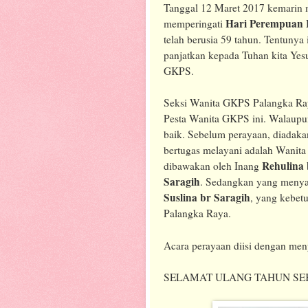
Tanggal 12 Maret 2017 kemarin
Hari Perempuan I
memperingati
telah berusia 59 tahun. Tentunya
panjatkan kepada Tuhan kita Yesu
GKPS.
Seksi Wanita GKPS Palangka Ray
Pesta Wanita GKPS ini. Walaupun
baik. Sebelum perayaan, diadaka
bertugas melayani adalah Wanit
Rehulina
dibawakan oleh Inang
Saragih
. Sedangkan yang menya
Suslina br Saragih
, yang kebet
Palangka Raya.
Acara perayaan diisi dengan me
SELAMAT ULANG TAHUN SEK