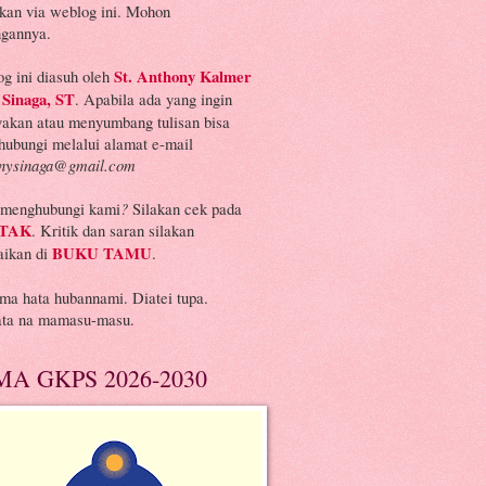
kan via weblog ini. Mohon
gannya.
g ini diasuh oleh
St. Anthony Kalmer
 Sinaga, ST
. Apabila ada yang ingin
yakan atau menyumbang tulisan bisa
ubungi melalui alamat e-mail
onysinaga@gmail.com
 menghubungi kami
?
Silakan cek pada
TAK
. Kritik dan saran silakan
aikan di
BUKU TAMU
.
ima hata
hubannami
. Diatei tupa.
ata na mamasu-masu.
MA GKPS 2026-2030