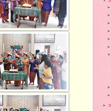
2
▼
2
►