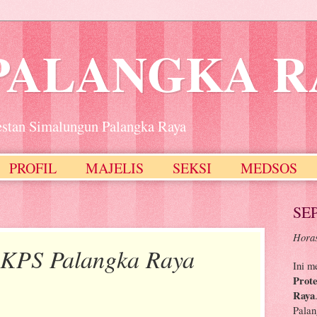
PALANGKA R
estan Simalungun Palangka Raya
PROFIL
MAJELIS
SEKSI
MEDSOS
SE
Horas
GKPS Palangka Raya
Ini m
Prot
Raya
Palan