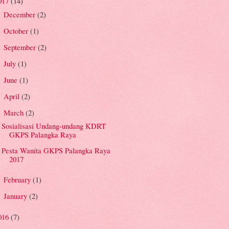
017
(14)
December
(2)
►
October
(1)
►
September
(2)
►
July
(1)
►
June
(1)
►
April
(2)
►
March
(2)
▼
Sosialisasi Undang-undang KDRT
GKPS Palangka Raya
Pesta Wanita GKPS Palangka Raya
2017
February
(1)
►
January
(2)
►
016
(7)