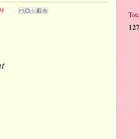
PM
Tot
127
t