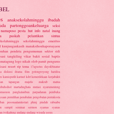
BEL
s
anaksekolahminggu
ibadah
uda
partonggoankeluarga
seksi
namaposo
pesta
hut
info
natal
inang
a
paskah
pelantikan
sintua
ekolahminggu
sekolahminggu
emeritus
l
kunjungankasih
manaksihonhaporsayaon
asuhan
pendeta
pengumuman
sektor
sidi
isasi
tangkiling
vikar
bakti sosial
baptis
umatagung
logo
nikah
olob
pamit
pengurus
isasi
resort
rip
tema
17agustus
dayokbinatur
ia
diskusi
drama
film
gotongroyong
haridoa
um
kamisputih
karmel
kdrt
kemerdekaan
kerjabakti
tan
lapangan
majelis
makrab
malua
buhsihol
martadinghata
mutasi
nyarumenteng
umasuon
pangkalanbun
parpadanan
pembuka
ksaan
pemilihan
penabalan
pengobatan
pentakosta
iban
pesonaalamlestari
phmj
pindah
rabuabu
an
sampit
seminar
sermon
syamas
syanas
an
tvrikalteng
undang-undang
wisuda
yesus