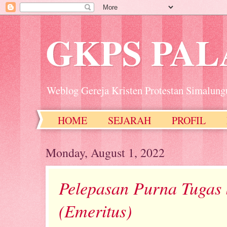
GKPS PA
Weblog Gereja Kristen Protestan Simalung
HOME
SEJARAH
PROFIL
Monday, August 1, 2022
Pelepasan Purna Tugas 
(Emeritus)