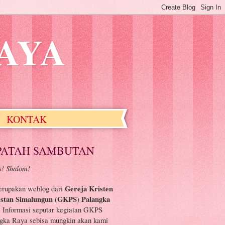
AYA
KONTAK
PATAH SAMBUTAN
! Shalom!
erupakan weblog dari
Gereja Kristen
estan Simalungun
(
GKPS
)
Palangka
. Informasi seputar kegiatan GKPS
gka Raya sebisa mungkin akan kami