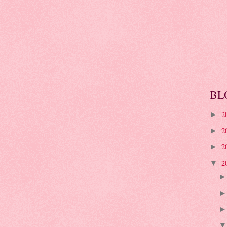
BL
2
►
2
►
2
►
2
▼