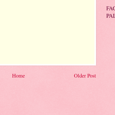
FA
PA
Home
Older Post