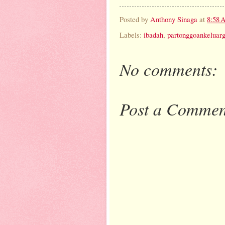
Posted by
Anthony Sinaga
at
8:58
Labels:
ibadah
,
partonggoankeluar
No comments:
Post a Commen