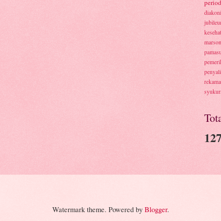
period
diakon
jubile
keseha
marsom
pamas
pemeri
penyal
rekam
syukur
Tot
127
Watermark theme. Powered by
Blogger
.