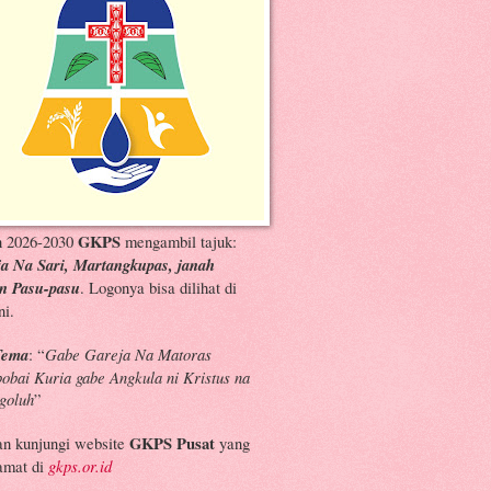
n 2026-2030
GKPS
mengambil tajuk:
a Na Sari, Martangkupas, janah
n Pasu-pasu
. Logonya bisa dilihat di
ni.
Tema
: “
Gabe Gareja Na Matoras
bai Kuria gabe Angkula ni Kristus na
goluh
”
an kunjungi website
GKPS Pusat
yang
amat di
gkps.or.id