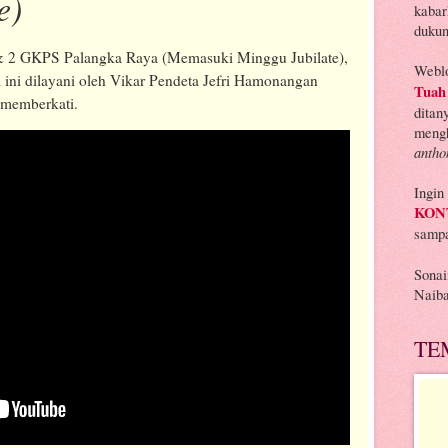
e)
kabar
dukun
& 2 GKPS Palangka Raya (Memasuki Minggu Jubilate),
Weblo
i ini dilayani oleh Vikar Pendeta Jefri Hamonangan
Tuah
 memberkati.
ditan
mengh
anth
Ingin
KON
samp
Sona
Naib
TE