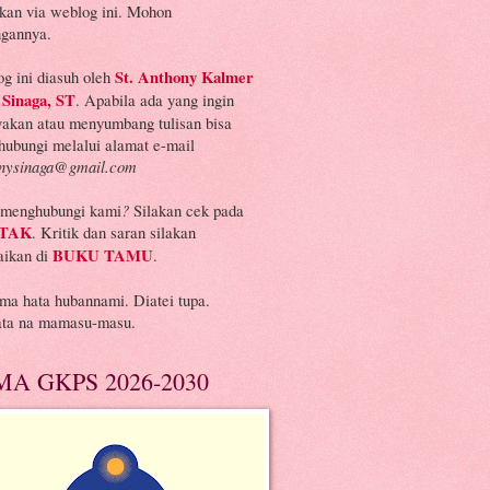
kan via weblog ini. Mohon
gannya.
g ini diasuh oleh
St. Anthony Kalmer
 Sinaga, ST
. Apabila ada yang ingin
yakan atau menyumbang tulisan bisa
ubungi melalui alamat e-mail
onysinaga@gmail.com
 menghubungi kami
?
Silakan cek pada
TAK
. Kritik dan saran silakan
aikan di
BUKU TAMU
.
ima hata
hubannami
. Diatei tupa.
ata na mamasu-masu.
MA GKPS 2026-2030