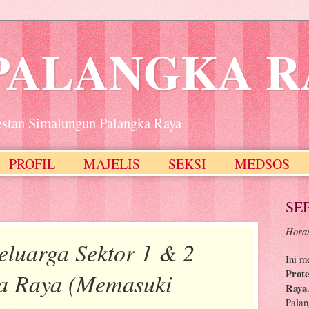
PALANGKA R
estan Simalungun Palangka Raya
PROFIL
MAJELIS
SEKSI
MEDSOS
SE
Horas
luarga Sektor 1 & 2
Ini m
Prot
a Raya (Memasuki
Raya
Palan