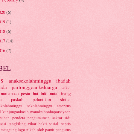
►
020
(6)
019
(1)
018
(6)
017
(14)
016
(7)
BEL
s
anaksekolahminggu
ibadah
uda
partonggoankeluarga
seksi
namaposo
pesta
hut
info
natal
inang
a
paskah
pelantikan
sintua
ekolahminggu
sekolahminggu
emeritus
l
kunjungankasih
manaksihonhaporsayaon
asuhan
pendeta
pengumuman
sektor
sidi
isasi
tangkiling
vikar
bakti sosial
baptis
umatagung
logo
nikah
olob
pamit
pengurus