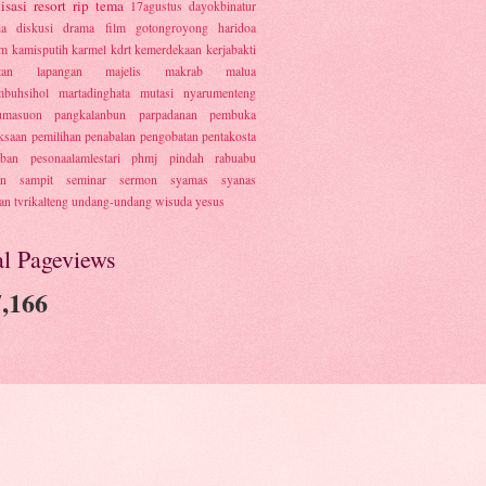
isasi
resort
rip
tema
17agustus
dayokbinatur
ia
diskusi
drama
film
gotongroyong
haridoa
um
kamisputih
karmel
kdrt
kemerdekaan
kerjabakti
tan
lapangan
majelis
makrab
malua
buhsihol
martadinghata
mutasi
nyarumenteng
umasuon
pangkalanbun
parpadanan
pembuka
ksaan
pemilihan
penabalan
pengobatan
pentakosta
iban
pesonaalamlestari
phmj
pindah
rabuabu
an
sampit
seminar
sermon
syamas
syanas
an
tvrikalteng
undang-undang
wisuda
yesus
al Pageviews
,166