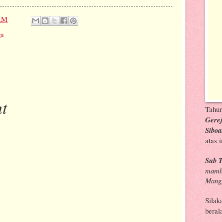
 AM
ga
t
Tahu
Gerej
Siboa
atas i
Sub 
mambo
Mang
Silak
beral