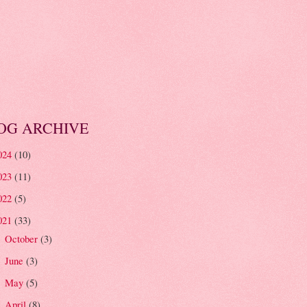
OG ARCHIVE
024
(10)
023
(11)
022
(5)
021
(33)
October
(3)
►
June
(3)
►
May
(5)
►
April
(8)
▼