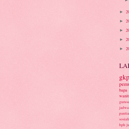
2
►
2
►
2
►
2
►
2
►
LA
gkp
pem
bapa
wanit
gurus
jadwa
panti
sosial
bph
j