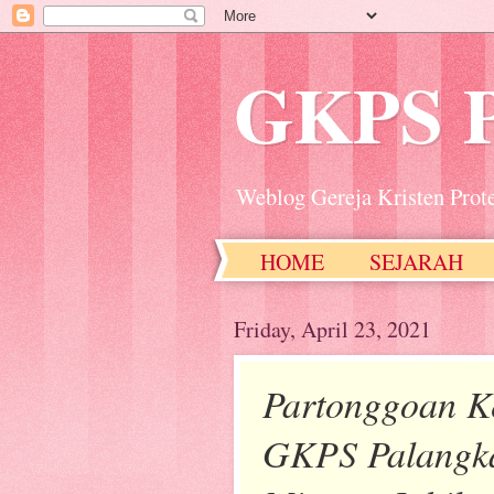
GKPS 
Weblog Gereja Kristen Prot
HOME
SEJARAH
Friday, April 23, 2021
Partonggoan Ke
GKPS Palangk